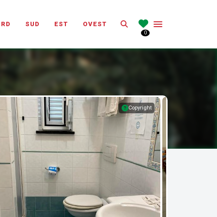
Search
ORD
SUD
EST
OVEST
0
Copyright