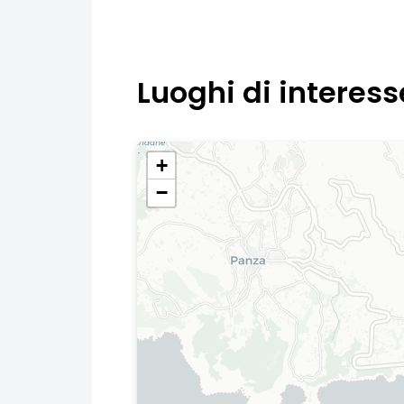
Luoghi di interess
+
−