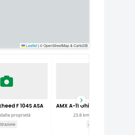
Leaflet
|
© OpenStreetMap & CartoDB
ckheed F 104S ASA
AMX A-11 Ghibli
dalla proprietà
23.8 km dalla proprietà
ttrazione
Attrazione