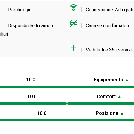
Parcheggio
Connessione WiFi gratu
Disponibilità di camere
Camere non fumatori
liari
Vedi tutti e 36 i servizi
10.0
Equipements
▲
10.0
Comfort
▲
10.0
Posizione
▲