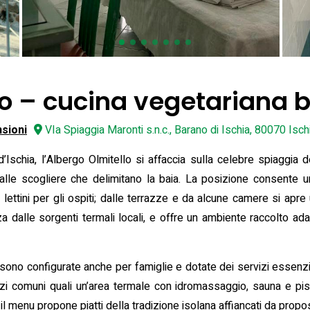
o – cucina vegetariana bi
sioni
VIa Spiaggia Maronti s.n.c., Barano di Ischia, 80070 Ischia
 d’Ischia, l’Albergo Olmitello si affaccia sulla celebre spiaggia
lle scogliere che delimitano la baia. La posizione consente un 
lettini per gli ospiti; dalle terrazze e da alcune camere si apre
 dalle sorgenti termali locali, e offre un ambiente raccolto adatt
sono configurate anche per famiglie e dotate dei servizi essenzi
azi comuni quali un’area termale con idromassaggio, sauna e pisci
 il menu propone piatti della tradizione isolana affiancati da prop