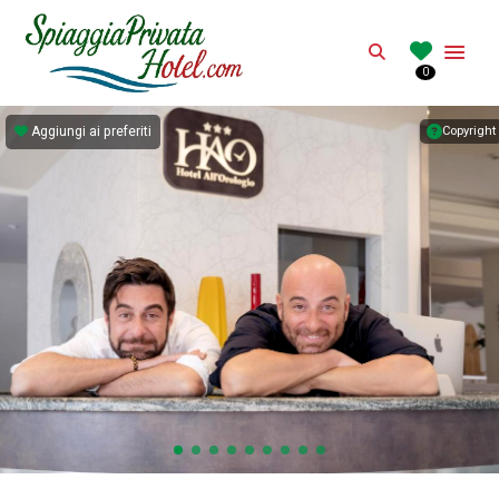
SPIAGGIAPRIVAT
Search
0
Hotel con spiaggia privata in Italia
Aggiungi ai preferiti
Copyright