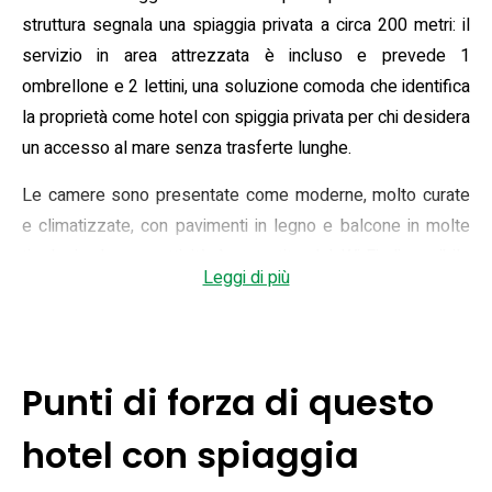
struttura segnala una spiaggia privata a circa 200 metri: il
servizio in area attrezzata è incluso e prevede 1
ombrellone e 2 lettini, una soluzione comoda che identifica
la proprietà come hotel con spiggia privata per chi desidera
un accesso al mare senza trasferte lunghe.
Le camere sono presentate come moderne, molto curate
e climatizzate, con pavimenti in legno e balcone in molte
tipologie; la connettività è garantita dal Wi‑Fi disponibile
Leggi di più
nelle aree comuni e nelle stanze. La colazione viene
descritta come abbondante e variata, con prodotti fatti in
casa, frutta fresca e specialità locali a km zero. All’interno
la struttura offre un cocktail bar con terrazza e, su richiesta,
Punti di forza di questo
un ristorante che propone piatti di pesce e ricette regionali,
pensati per completare l’esperienza gastronomica locale.
hotel con spiaggia
Completano l’offerta servizi pratici come parcheggio