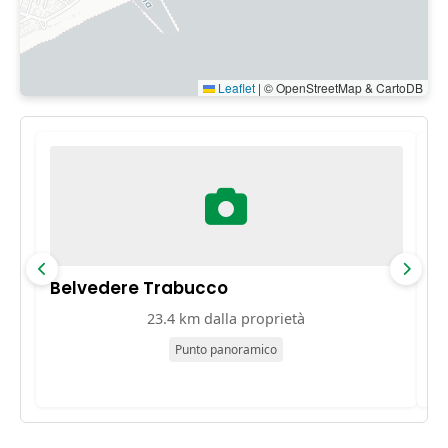
Leaflet
|
© OpenStreetMap & CartoDB
Belvedere Trabucco
M
23.4 km dalla proprietà
Punto panoramico