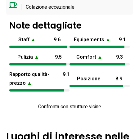
Colazione eccezionale
Note dettagliate
Staff
▲
9.6
Equipements
▲
9.1
Pulizia
▲
9.5
Comfort
▲
9.3
Rapporto qualità-
9.1
Posizione
8.9
prezzo
▲
Confronta con strutture vicine
Luoghi di interesse nelle