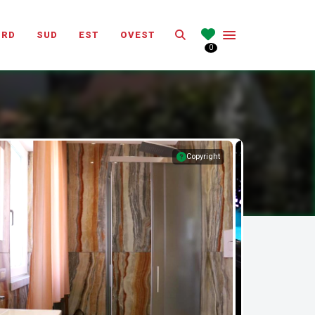
Search
ORD
SUD
EST
OVEST
0
Copyright