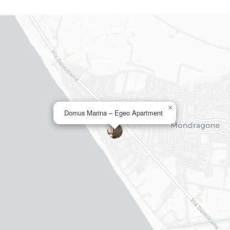
×
Domus Marina – Egeo Apartment