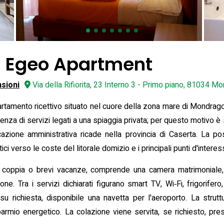
 Egeo Apartment
sioni
Via della Rifiorita, 23 Interno 3 - Primo piano, 81034 Mo
amento ricettivo situato nel cuore della zona mare di Mondrago
esenza di servizi legati a una spiaggia privata; per questo motivo
azione amministrativa ricade nella provincia di Caserta. La po
i verso le coste del litorale domizio e i principali punti d'interes
i coppia o brevi vacanze, comprende una camera matrimoniale
ne. Tra i servizi dichiarati figurano smart TV, Wi‑Fi, frigorifero
 su richiesta, disponibile una navetta per l'aeroporto. La stru
sparmio energetico. La colazione viene servita, se richiesto, p