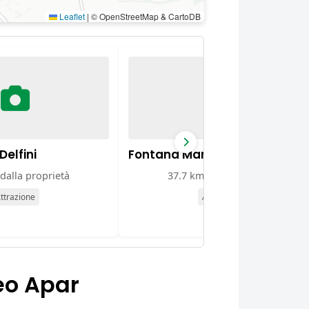
Leaflet
|
© OpenStreetMap & CartoDB
Delfini
Fontana Margherita
dalla proprietà
37.7 km dalla proprietà
ttrazione
Attrazione
eo Apar