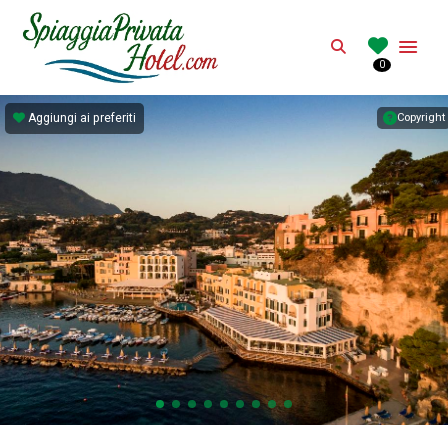
SPIAGGIAPRIVAT
Search
0
Hotel con spiaggia privata in Italia
Aggiungi ai preferiti
Copyright