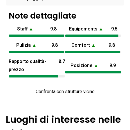
Note dettagliate
Staff
▲
9.8
Equipements
▲
9.5
Pulizia
▲
9.8
Comfort
▲
9.8
Rapporto qualità-
8.7
Posizione
▲
9.9
prezzo
Confronta con strutture vicine
Luoghi di interesse nelle