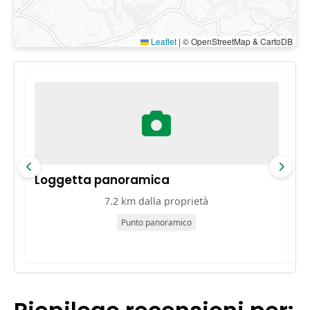
Leaflet
|
© OpenStreetMap & CartoDB
Loggetta panoramica
Te
7.2 km dalla proprietà
Punto panoramico