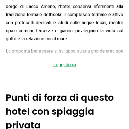
borgo di Lacco Ameno, l’hotel conserva riferimenti alla
tradizione termale dell’isola: il complesso termale è attivo
con protocolli dedicati e studi sulle acque locali, mentre
spazi comuni, terrazze e giardini privilegiano la vista sul
golfo e la relazione con il mare.
La proposta benessere si sviluppa su una grande area spa
con piscine termali, bagno di fango e percorsi di
Leggi di più
trattamenti, integrata da un centro fitness e due campi da
tennis; gli ambienti esterni includono più piscine, solarium e
una boutique. L’offerta gastronomica comprende tre
ristoranti e tre bar, tra cui il ristorante gourmet Indaco
Punti di forza di questo
guidato dallo chef stellato Pasquale Palamaro, oltre al
ristorante Sporting affacciato sulla zona piscina: tutte le
hotel con spiaggia
sale puntano su prodotti locali e pescato, con scenari di
privata
servizio che privilegiano terrazze e affacci sul mare.